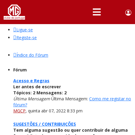
Use
Portuguese,
English
Portugal
acc
me
Ligue-se
QUEM
SOMOS
Registe-se
SÓCIOS
Índice do Fórum
ATIVIDADES
Fórum
NOTÍCIAS
Acesso e Regras
Ler antes de escrever
FÓRUM
Tópicos:
2
Mensagens:
2
Última Mensagem
Última Mensagem:
Como me registar no
MARCA
fórum?
MG
MGCP
,
quinta abr 07, 2022 8:33 pm
SUGESTÕES / CONTRIBUIÇÕES
Tem alguma sugestão ou quer contribuir de alguma