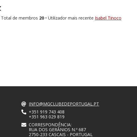
:
 Total de membros
20
• Utilizador mais recente
Isabel Tinoco
INFO@MGCLUBEDEPORTUGAL.PT
+351 919 743 408
+351 963 029 819
CORRESPONDÊNCIA:
RUA DOS GERÂNIOS N.º 687
2750-233 CASCAIS - PORTUGAL