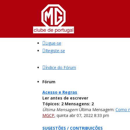
Ligue-se
Registe-se
Índice do Fórum
Fórum
Acesso e Regras
Ler antes de escrever
Tópicos:
2
Mensagens:
2
Última Mensagem
Última Mensagem:
Como m
MGCP
,
quinta abr 07, 2022 8:33 pm
SUGESTÕES / CONTRIBUIÇÕES