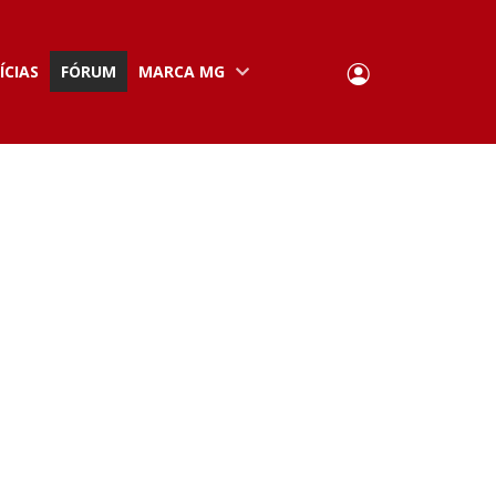
User
ÍCIAS
FÓRUM
MARCA MG
Portuguese,
English
Portugal
account
menu