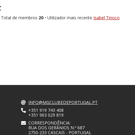
:
 Total de membros
20
• Utilizador mais recente
Isabel Tinoco
INFO@MGCLUBEDEPORTUGAL.PT
+351 919 743 408
+351 963 029 819
CORRESPONDÊNCIA:
RUA DOS GERÂNIOS N.º 687
2750-233 CASCAIS - PORTUGAL