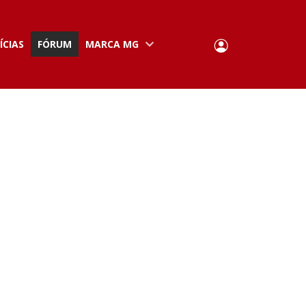
User
ÍCIAS
FÓRUM
MARCA MG
Portuguese,
English
Portugal
account
menu