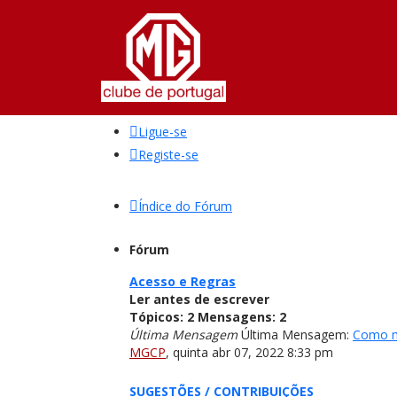
Ligue-se
Registe-se
Índice do Fórum
Fórum
Acesso e Regras
Ler antes de escrever
Tópicos:
2
Mensagens:
2
Última Mensagem
Última Mensagem:
Como m
MGCP
,
quinta abr 07, 2022 8:33 pm
SUGESTÕES / CONTRIBUIÇÕES