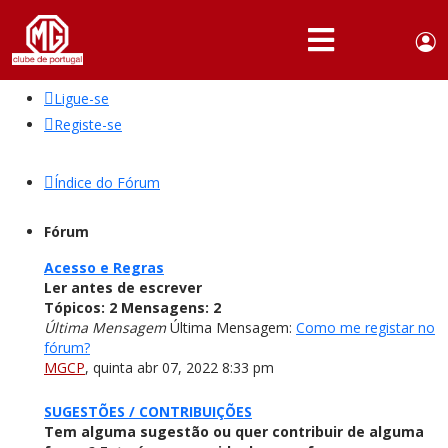
Use
Portuguese,
English
Portugal
acc
me
Ligue-se
QUEM
SOMOS
Registe-se
SÓCIOS
Índice do Fórum
ATIVIDADES
Fórum
NOTÍCIAS
Acesso e Regras
Ler antes de escrever
FÓRUM
Tópicos:
2
Mensagens:
2
Última Mensagem
Última Mensagem:
Como me registar no
MARCA
fórum?
MG
MGCP
,
quinta abr 07, 2022 8:33 pm
SUGESTÕES / CONTRIBUIÇÕES
Tem alguma sugestão ou quer contribuir de alguma