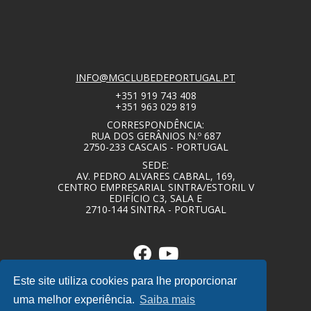
INFO@MGCLUBEDEPORTUGAL.PT
+351 919 743 408
+351 963 029 819
CORRESPONDÊNCIA:
RUA DOS GERÂNIOS N.º 687
2750-233 CASCAIS - PORTUGAL
SEDE:
AV. PEDRO ALVARES CABRAL, 169,
CENTRO EMPRESARIAL SINTRA/ESTORIL V
EDIFÍCIO C3, SALA E
2710-144 SINTRA - PORTUGAL
Este site utiliza cookies para lhe proporcionar
uma melhor experiência.
Saiba mais