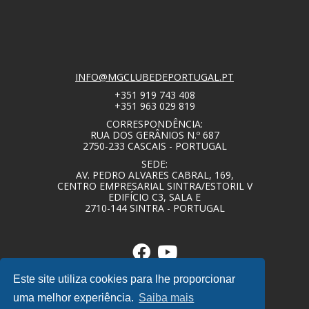
INFO@MGCLUBEDEPORTUGAL.PT
+351 919 743 408
+351 963 029 819
CORRESPONDÊNCIA:
RUA DOS GERÂNIOS N.º 687
2750-233 CASCAIS - PORTUGAL
SEDE:
AV. PEDRO ALVARES CABRAL, 169,
CENTRO EMPRESARIAL SINTRA/ESTORIL V
EDIFÍCIO C3, SALA E
2710-144 SINTRA - PORTUGAL
Este site utiliza cookies para lhe proporcionar
uma melhor experiência.
Saiba mais