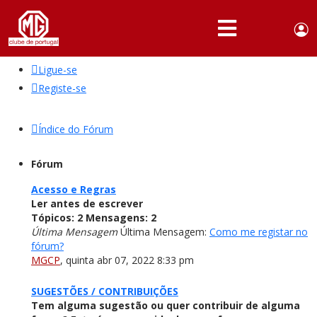
Use
Portuguese,
English
Portugal
acc
me
Ligue-se
QUEM
SOMOS
Registe-se
SÓCIOS
Índice do Fórum
ATIVIDADES
Fórum
NOTÍCIAS
Acesso e Regras
Ler antes de escrever
FÓRUM
Tópicos:
2
Mensagens:
2
Última Mensagem
Última Mensagem:
Como me registar no
MARCA
fórum?
MG
MGCP
,
quinta abr 07, 2022 8:33 pm
SUGESTÕES / CONTRIBUIÇÕES
Tem alguma sugestão ou quer contribuir de alguma