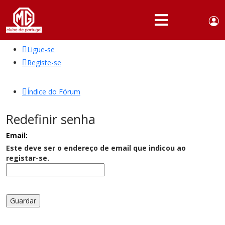
Use
Portuguese,
English
Portugal
acc
me
Ligue-se
QUEM
SOMOS
Registe-se
SÓCIOS
Índice do Fórum
ATIVIDADES
Redefinir senha
NOTÍCIAS
Email:
FÓRUM
Este deve ser o endereço de email que indicou ao
registar-se.
MARCA
MG